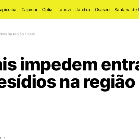
apicuiba
Cajamar
Cotia
Itapevi
Jandira
Osasco
Santana de 
dios na região Oeste
nais impedem entr
esídios na região