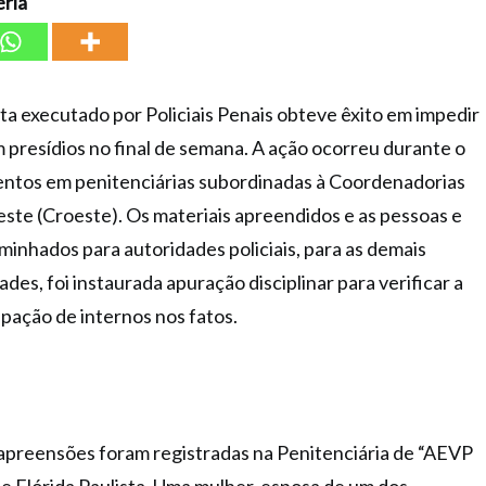
ria
a executado por Policiais Penais obteve êxito em impedir
 presídios no final de semana. A ação ocorreu durante o
tentos em penitenciárias subordinadas à Coordenadorias
este (Croeste). Os materiais apreendidos e as pessoas e
inhados para autoridades policiais, para as demais
des, foi instaurada apuração disciplinar para verificar a
ipação de internos nos fatos.
apreensões foram registradas na Penitenciária de “AEVP