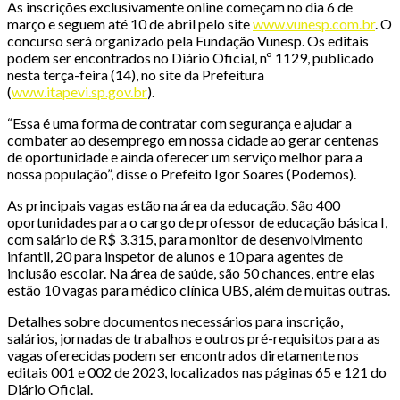
As inscrições exclusivamente online começam no dia 6 de
março e seguem até 10 de abril pelo site
www.vunesp.com.br
. O
concurso será organizado pela Fundação Vunesp. Os editais
podem ser encontrados no Diário Oficial, nº 1129, publicado
nesta terça-feira (14), no site da Prefeitura
(
www.itapevi.sp.gov.br
).
“Essa é uma forma de contratar com segurança e ajudar a
combater ao desemprego em nossa cidade ao gerar centenas
de oportunidade e ainda oferecer um serviço melhor para a
nossa população”, disse o Prefeito Igor Soares (Podemos).
As principais vagas estão na área da educação. São 400
oportunidades para o cargo de professor de educação básica I,
com salário de R$ 3.315, para monitor de desenvolvimento
infantil, 20 para inspetor de alunos e 10 para agentes de
inclusão escolar. Na área de saúde, são 50 chances, entre elas
estão 10 vagas para médico clínica UBS, além de muitas outras.
Detalhes sobre documentos necessários para inscrição,
salários, jornadas de trabalhos e outros pré-requisitos para as
vagas oferecidas podem ser encontrados diretamente nos
editais 001 e 002 de 2023, localizados nas páginas 65 e 121 do
Diário Oficial.