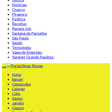
Notícias
Osasco
Pirapora
Politica
Receitas
Renata Job
Santana de Parnaiba
São Paulo
Saúde
Tecnologia
Vaga de Emprego
Vargem Grande Paulista
Home
Barueri
Carapicuiba
Cajamar
Cotia
Itapevi
Jandira
Osasco