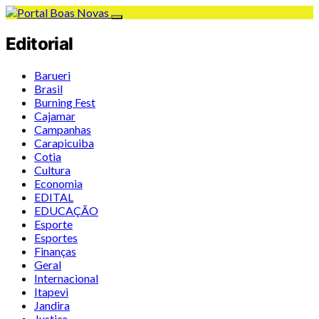
Editorial
Barueri
Brasil
Burning Fest
Cajamar
Campanhas
Carapicuiba
Cotia
Cultura
Economia
EDITAL
EDUCAÇÃO
Esporte
Esportes
Finanças
Geral
Internacional
Itapevi
Jandira
Justiça