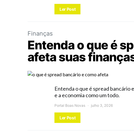
Ler Post
Finanças
Entenda o que é s
afeta suas finança
Entenda o que é spread bancário e
e a economia como um todo.
Portal Boas Novas
julho 3, 2026
Ler Post