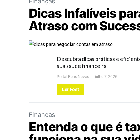
Finanças
Dicas Infalíveis p
Atraso com Suces
Descubra dicas práticas e eficien
sua saúde financeira.
Portal Boas Novas
julho 7, 2026
Ler Post
Finanças
Entenda o que é ta
funciona na sua vid