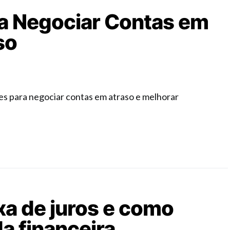
ara Negociar Contas em
so
tes para negociar contas em atraso e melhorar
xa de juros e como
a financeira