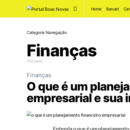
Home
Barueri
Car
Categoria Navegação
Finanças
103 posts
Finanças
O que é um planej
empresarial e sua 
Entenda o que é um planejamento f