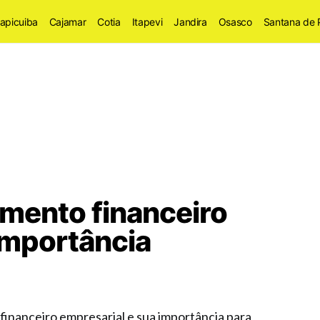
apicuiba
Cajamar
Cotia
Itapevi
Jandira
Osasco
Santana de 
amento financeiro
importância
inanceiro empresarial e sua importância para