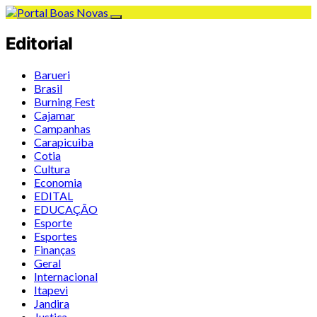
Editorial
Barueri
Brasil
Burning Fest
Cajamar
Campanhas
Carapicuiba
Cotia
Cultura
Economia
EDITAL
EDUCAÇÃO
Esporte
Esportes
Finanças
Geral
Internacional
Itapevi
Jandira
Justiça