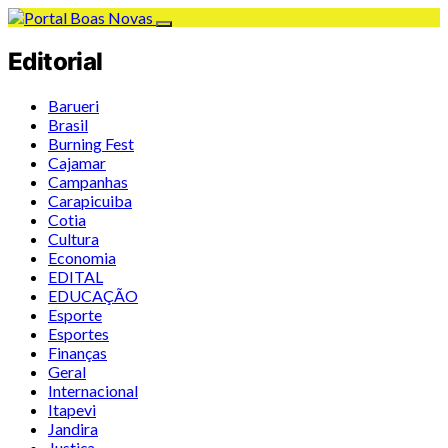
Editorial
Barueri
Brasil
Burning Fest
Cajamar
Campanhas
Carapicuiba
Cotia
Cultura
Economia
EDITAL
EDUCAÇÃO
Esporte
Esportes
Finanças
Geral
Internacional
Itapevi
Jandira
Justiça