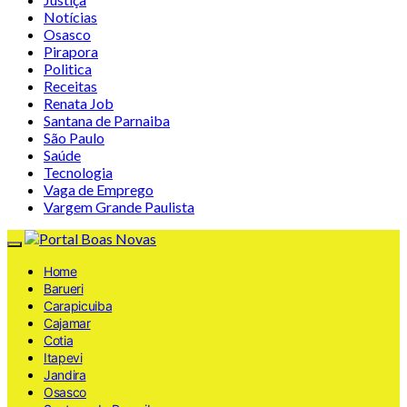
Notícias
Osasco
Pirapora
Politica
Receitas
Renata Job
Santana de Parnaiba
São Paulo
Saúde
Tecnologia
Vaga de Emprego
Vargem Grande Paulista
Home
Barueri
Carapicuiba
Cajamar
Cotia
Itapevi
Jandira
Osasco