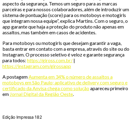
aspecto da segurança. Temos um seguro para as marcas
parceiras e para nossos colaboradores, além de introduzir um
sistema de pontuação (score) para os motoboys e motogirls
que integram nossa equipe”, explica Martins. Com o seguro, o
app garante que haja a proteção do produto não apenas em
assaltos, mas também em casos de acidentes.
Para motoboys ou motogirls que desejam garantir a vaga,
basta entrar em contato com a empresa, através do site ou do
Instagram. O processo seletivo é veloz e garante segurança
para todos:
https://giross.com.br/
|
https://instagram.com/girossapp
A postagem
Aumenta em 34% o número de assaltos a
motoboys em São Paulo; aplicativo de delivery com seguro e
certificado da Anvisa chega como solução
apareceu primeiro
em
Jornal Digital da Região Oeste
.
Edição Impressa 182