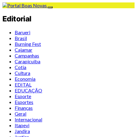
Editorial
Barueri
Brasil
Burning Fest
Cajamar
Campanhas
Carapicuiba
Cotia
Cultura
Economia
EDITAL
EDUCAÇÃO
Esporte
Esportes
Finanças
Geral
Internacional
Itapevi
Jandira
Justiça