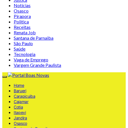
Notícias
Osasco
Pirapora
Politica
Receitas
Renata Job
Santana de Parnaiba
São Paulo
Saúde
Tecnologia
Vaga de Emprego
Vargem Grande Paulista
Home
Barueri
Carapicuiba
Cajamar
Cotia
Itapevi
Jandira
Osasco