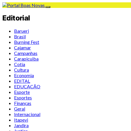
Editorial
Barueri
Brasil
Burning Fest
Cajamar
Campanhas
Carapicuiba
Cotia
Cultura
Economia
EDITAL
EDUCAÇÃO
Esporte
Esportes
Finanças
Geral
Internacional
Itapevi
Jandira
Justiça