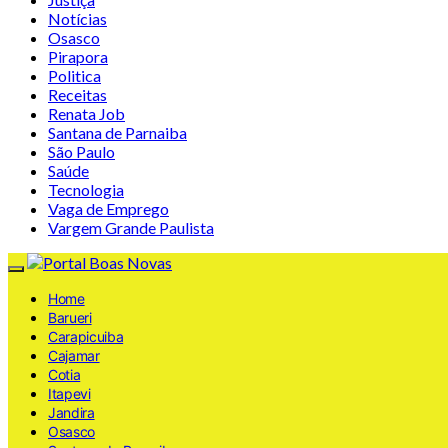
Notícias
Osasco
Pirapora
Politica
Receitas
Renata Job
Santana de Parnaiba
São Paulo
Saúde
Tecnologia
Vaga de Emprego
Vargem Grande Paulista
Home
Barueri
Carapicuiba
Cajamar
Cotia
Itapevi
Jandira
Osasco