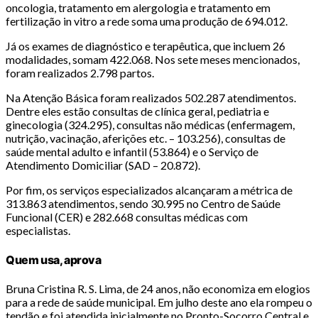
oncologia, tratamento em alergologia e tratamento em
fertilização in vitro a rede soma uma produção de 694.012.
Já os exames de diagnóstico e terapêutica, que incluem 26
modalidades, somam 422.068. Nos sete meses mencionados,
foram realizados 2.798 partos.
Na Atenção Básica foram realizados 502.287 atendimentos.
Dentre eles estão consultas de clínica geral, pediatria e
ginecologia (324.295), consultas não médicas (enfermagem,
nutrição, vacinação, aferições etc. – 103.256), consultas de
saúde mental adulto e infantil (53.864) e o Serviço de
Atendimento Domiciliar (SAD – 20.872).
Por fim, os serviços especializados alcançaram a métrica de
313.863 atendimentos, sendo 30.995 no Centro de Saúde
Funcional (CER) e 282.668 consultas médicas com
especialistas.
Quem usa, aprova
Bruna Cristina R. S. Lima, de 24 anos, não economiza em elogios
para a rede de saúde municipal. Em julho deste ano ela rompeu o
tendão e foi atendida inicialmente no Pronto-Socorro Central e