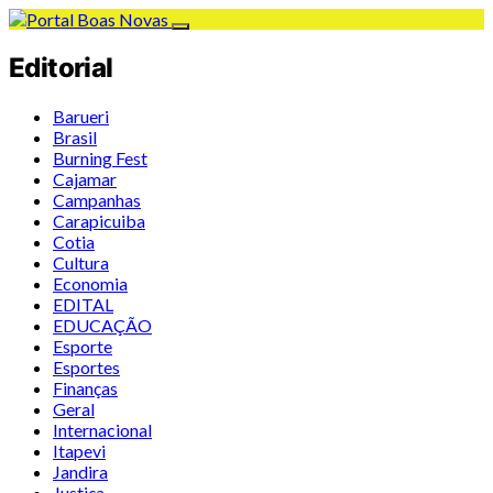
Editorial
Barueri
Brasil
Burning Fest
Cajamar
Campanhas
Carapicuiba
Cotia
Cultura
Economia
EDITAL
EDUCAÇÃO
Esporte
Esportes
Finanças
Geral
Internacional
Itapevi
Jandira
Justiça