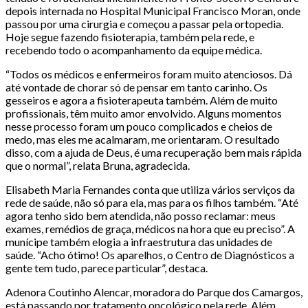
depois internada no Hospital Municipal Francisco Moran, onde
passou por uma cirurgia e começou a passar pela ortopedia.
Hoje segue fazendo fisioterapia, também pela rede, e
recebendo todo o acompanhamento da equipe médica.
“Todos os médicos e enfermeiros foram muito atenciosos. Dá
até vontade de chorar só de pensar em tanto carinho. Os
gesseiros e agora a fisioterapeuta também. Além de muito
profissionais, têm muito amor envolvido. Alguns momentos
nesse processo foram um pouco complicados e cheios de
medo, mas eles me acalmaram, me orientaram. O resultado
disso, com a ajuda de Deus, é uma recuperação bem mais rápida
que o normal”, relata Bruna, agradecida.
Elisabeth Maria Fernandes conta que utiliza vários serviços da
rede de saúde, não só para ela, mas para os filhos também. “Até
agora tenho sido bem atendida, não posso reclamar: meus
exames, remédios de graça, médicos na hora que eu preciso”. A
munícipe também elogia a infraestrutura das unidades de
saúde. “Acho ótimo! Os aparelhos, o Centro de Diagnósticos a
gente tem tudo, parece particular”, destaca.
Adenora Coutinho Alencar, moradora do Parque dos Camargos,
está passando por tratamento oncológico pela rede. Além