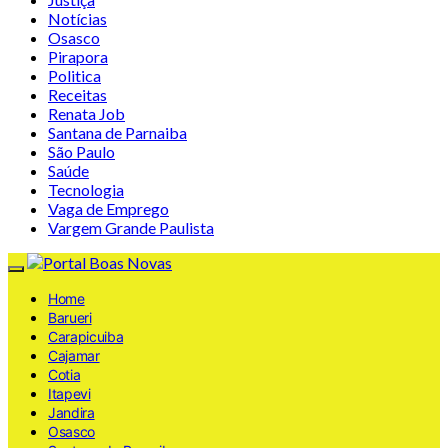
Notícias
Osasco
Pirapora
Politica
Receitas
Renata Job
Santana de Parnaiba
São Paulo
Saúde
Tecnologia
Vaga de Emprego
Vargem Grande Paulista
Home
Barueri
Carapicuiba
Cajamar
Cotia
Itapevi
Jandira
Osasco