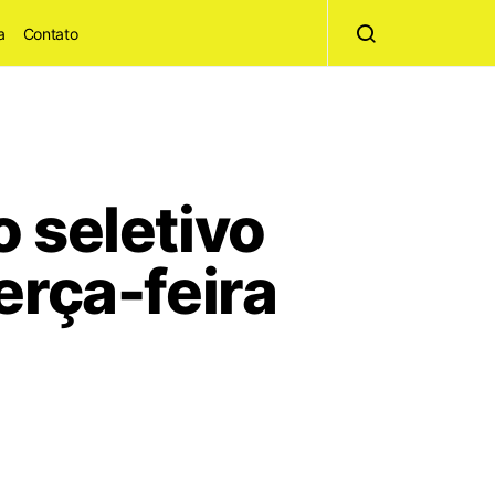
a
Contato
 seletivo
erça-feira