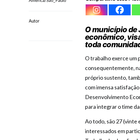
America/Sao_Paulo
Autor
O município de 
econômico, visa
toda comunida
O trabalho exerce um p
consequentemente, na 
próprio sustento, tamb
com imensa satisfação 
Desenvolvimento Econô
para integrar o time d
Ao todo, são 27 (vinte
interessados em parti