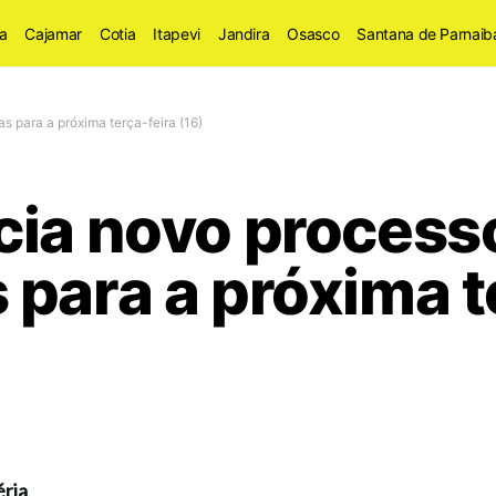
a
Cajamar
Cotia
Itapevi
Jandira
Osasco
Santana de Parnaib
 para a próxima terça-feira (16)
cia novo processo
para a próxima t
ria