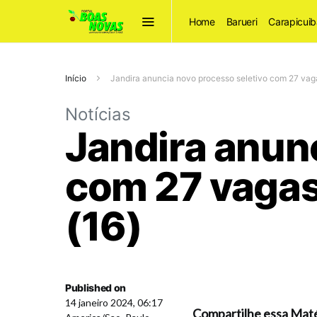
Home
Barueri
Carapicuib
Início
Jandira anuncia novo processo seletivo com 27 vagas
Notícias
Jandira anun
com 27 vagas 
(16)
Published on
14 janeiro 2024, 06:17
Compartilhe essa Maté