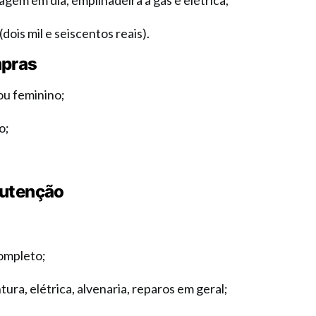
agem em dia, empilhadeira a gás e elétrica;
dois mil e seiscentos reais).
mpras
ou feminino;
o;
nutenção
ompleto;
ra, elétrica, alvenaria, reparos em geral;