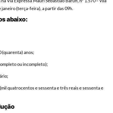
 na Via Expressa Mauri Sebastião Barufi, nº 1.570 – Vila
janeiro (terça-feira), a partir das 09h.
os abaixo:
0 (quarenta) anos;
ompleto ou incompleto);
ário;
(mil quatrocentos e sessenta e três reais e sessenta e
dução