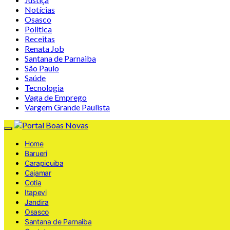
Notícias
Osasco
Politica
Receitas
Renata Job
Santana de Parnaiba
São Paulo
Saúde
Tecnologia
Vaga de Emprego
Vargem Grande Paulista
Home
Barueri
Carapicuiba
Cajamar
Cotia
Itapevi
Jandira
Osasco
Santana de Parnaiba