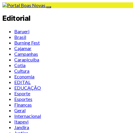
Editorial
Barueri
Brasil
Burning Fest
Cajamar
Campanhas
Carapicuiba
Cotia
Cultura
Economia
EDITAL
EDUCAÇÃO
Esporte
Esportes
Finanças
Geral
Internacional
Itapevi
Jandira
Justiça