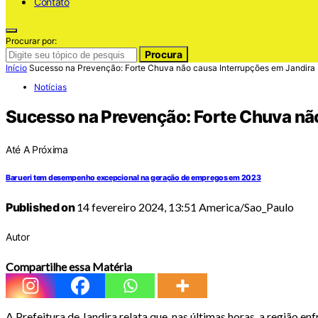
Contato
Procurar por:
Procura
Início
Sucesso na Prevenção: Forte Chuva não causa Interrupções em Jandira
Notícias
Sucesso na Prevenção: Forte Chuva nã
Até A Próxima
Barueri tem desempenho excepcional na geração de empregos em 2023
Published on
14 fevereiro 2024, 13:51 America/Sao_Paulo
Autor
Compartilhe essa Matéria
A Prefeitura de Jandira relata que, nas últimas horas, a região en