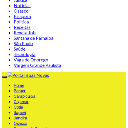
Notícias
Osasco
Pirapora
Politica
Receitas
Renata Job
Santana de Parnaiba
São Paulo
Saúde
Tecnologia
Vaga de Emprego
Vargem Grande Paulista
Home
Barueri
Carapicuiba
Cajamar
Cotia
Itapevi
Jandira
Osasco