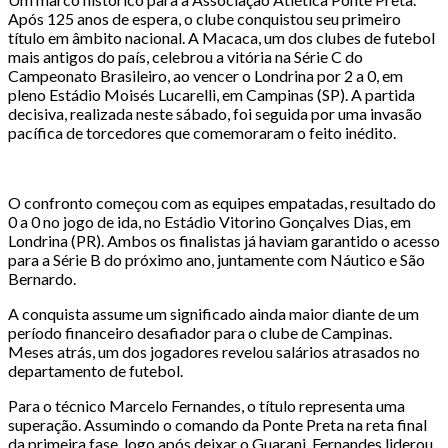
Após 125 anos de espera, o clube conquistou seu primeiro
título em âmbito nacional. A Macaca, um dos clubes de futebol
mais antigos do país, celebrou a vitória na Série C do
Campeonato Brasileiro, ao vencer o Londrina por 2 a 0, em
pleno Estádio Moisés Lucarelli, em Campinas (SP). A partida
decisiva, realizada neste sábado, foi seguida por uma invasão
pacífica de torcedores que comemoraram o feito inédito.
O confronto começou com as equipes empatadas, resultado do
0 a 0 no jogo de ida, no Estádio Vitorino Gonçalves Dias, em
Londrina (PR). Ambos os finalistas já haviam garantido o acesso
para a Série B do próximo ano, juntamente com Náutico e São
Bernardo.
A conquista assume um significado ainda maior diante de um
período financeiro desafiador para o clube de Campinas.
Meses atrás, um dos jogadores revelou salários atrasados no
departamento de futebol.
Para o técnico Marcelo Fernandes, o título representa uma
superação. Assumindo o comando da Ponte Preta na reta final
da primeira fase, logo após deixar o Guarani, Fernandes liderou