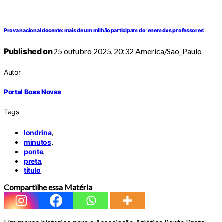
Prova nacional docente: mais de um milhão participam do ‘enem dos professores’
Published on
25 outubro 2025, 20:32 America/Sao_Paulo
Autor
Portal Boas Novas
Tags
,
londrina
,
minutos
,
ponte
,
preta
título
Compartilhe essa Matéria
Um marco histórico para a Associação Atlética Ponte Preta.