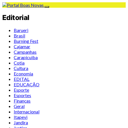
Editorial
Barueri
Brasil
Burning Fest
Cajamar
Campanhas
Carapicuiba
Cotia
Cultura
Economia
EDITAL
EDUCAÇÃO
Esporte
Esportes
Finanças
Geral
Internacional
Itapevi
Jandira
Justiça