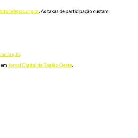
tutoindepac.org.br
. As taxas de participação custam:
ac.org.br
.
o em
Jornal Digital da Região Oeste
.