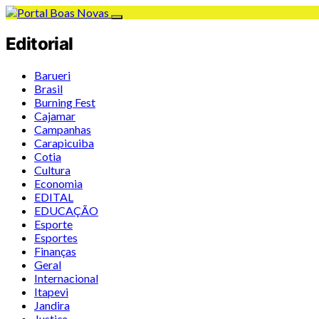
Editorial
Barueri
Brasil
Burning Fest
Cajamar
Campanhas
Carapicuiba
Cotia
Cultura
Economia
EDITAL
EDUCAÇÃO
Esporte
Esportes
Finanças
Geral
Internacional
Itapevi
Jandira
Justiça