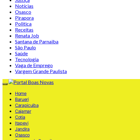
Notícias
Osasco
Pirapora
Politica
Receitas
Renata Job
Santana de Parnaiba
São Paulo
Saúde
Tecnologia
Vaga de Emprego
Vargem Grande Paulista
Home
Barueri
Carapicuiba
Cajamar
Cotia
Itapevi
Jandira
Osasco