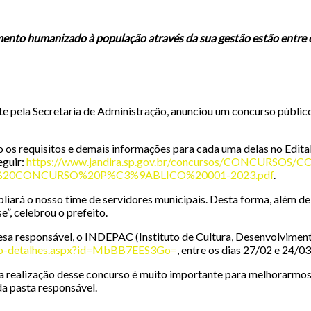
mento humanizado à população através da sua gestão estão entre o
te pela Secretaria de Administração, anunciou um concurso públic
mo os requisitos e demais informações para cada uma delas no Ed
seguir:
https://www.jandira.sp.gov.br/concursos/CONCURSO
%20CONCURSO%20P%C3%9ABLICO%20001-2023.pdf
.
pliará o nosso time de servidores municipais. Desta forma, além 
”, celebrou o prefeito.
resa responsável, o INDEPAC (Instituto de Cultura, Desenvolvim
ojeto-detalhes.aspx?id=MbBB7EES3Go=
, entre os dias 27/02 e 24/03
a realização desse concurso é muito importante para melhorarmos 
da pasta responsável.