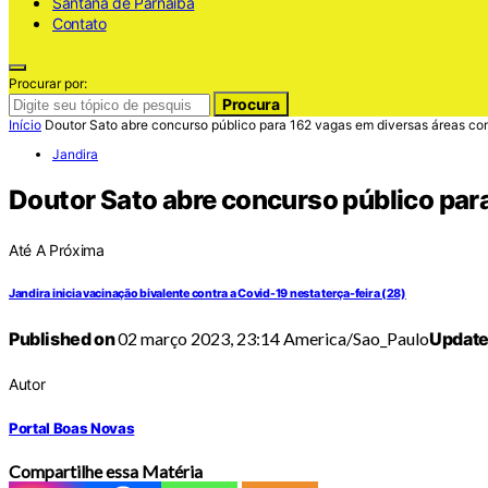
Santana de Parnaiba
Contato
Procurar por:
Procura
Início
Doutor Sato abre concurso público para 162 vagas em diversas áreas com
Jandira
Doutor Sato abre concurso público para
Até A Próxima
Jandira inicia vacinação bivalente contra a Covid-19 nesta terça-feira (28)
Published on
02 março 2023, 23:14 America/Sao_Paulo
Update
Autor
Portal Boas Novas
Compartilhe essa Matéria