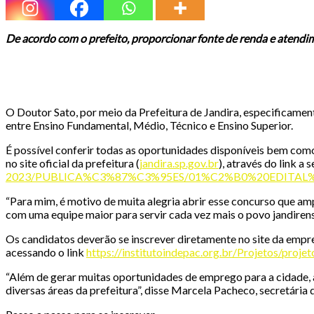
De acordo com o prefeito, proporcionar fonte de renda e atendi
O Doutor Sato, por meio da Prefeitura de Jandira, especificamen
entre Ensino Fundamental, Médio, Técnico e Ensino Superior.
É possível conferir todas as oportunidades disponíveis bem co
no site oficial da prefeitura (
jandira.sp.gov.br
), através do link a 
2023/PUBLICA%C3%87%C3%95ES/01%C2%B0%20EDITAL
“Para mim, é motivo de muita alegria abrir esse concurso que am
com uma equipe maior para servir cada vez mais o povo jandirense
Os candidatos deverão se inscrever diretamente no site da emp
acessando o link
https://institutoindepac.org.br/Projetos/pr
“Além de gerar muitas oportunidades de emprego para a cidade, 
diversas áreas da prefeitura”, disse Marcela Pacheco, secretária 