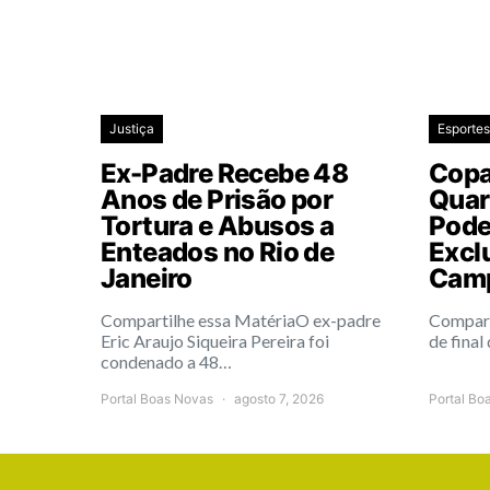
Justiça
Esportes
Ex-Padre Recebe 48
Copa 
Anos de Prisão por
Quar
Tortura e Abusos a
Pode
Enteados no Rio de
Excl
Janeiro
Cam
Compartilhe essa MatériaO ex-padre
Compart
Eric Araujo Siqueira Pereira foi
de final
condenado a 48…
Portal Boas Novas
agosto 7, 2026
Portal Bo