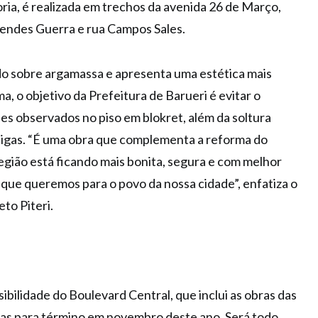
ria, é realizada em trechos da avenida 26 de Março,
endes Guerra e rua Campos Sales.
do sobre argamassa e apresenta uma estética mais
, o objetivo da Prefeitura de Barueri é evitar o
s observados no piso em blokret, além da soltura
tigas. “É uma obra que complementa a reforma do
egião está ficando mais bonita, segura e com melhor
o que queremos para o povo da nossa cidade”, enfatiza o
eto Piteri.
ibilidade do Boulevard Central, que inclui as obras das
tas para término em novembro deste ano. Será todo