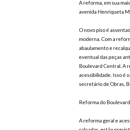
A reforma, em sua maio
avenida Henriqueta M
O novo piso é assenta
moderna. Com a reforma
abaulamento e recalque
eventual das peças an
Boulevard Central. A r
acessibilidade. Isso é 
secretário de Obras, B
Reforma do Boulevard
A reforma geral e acess
calçadas, estão previs