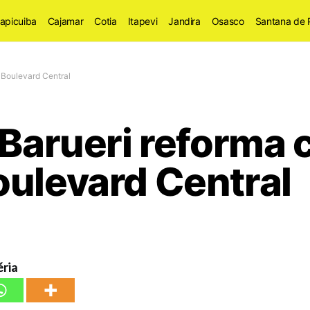
apicuiba
Cajamar
Cotia
Itapevi
Jandira
Osasco
Santana de 
o Boulevard Central
 Barueri reforma 
oulevard Central
ria