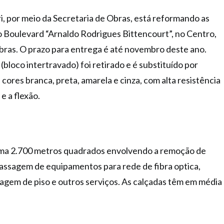
i, por meio da Secretaria de Obras, está reformando as
o Boulevard “Arnaldo Rodrigues Bittencourt”, no Centro,
ras. O prazo para entrega é até novembro deste ano.
(bloco intertravado) foi retirado e é substituído por
cores branca, preta, amarela e cinza, com alta resistência
e a flexão.
oma
2.700 metros quadrados envolvendo a remoção de
passagem de equipamentos para rede de fibra optica,
agem de piso e outros serviços. As calçadas têm em média
.