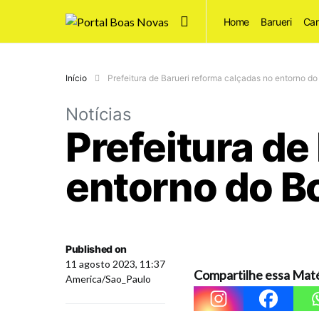
Home
Barueri
Car
Início
Prefeitura de Barueri reforma calçadas no entorno d
Notícias
Prefeitura de
entorno do B
Published on
11 agosto 2023, 11:37
Compartilhe essa Maté
America/Sao_Paulo