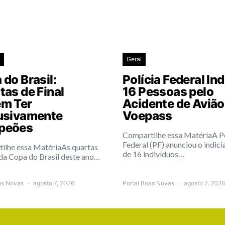
Geral
do Brasil:
Polícia Federal Ind
tas de Final
16 Pessoas pelo
m Ter
Acidente de Avião
usivamente
Voepass
peões
Compartilhe essa MatériaA Po
Federal (PF) anunciou o indic
ilhe essa MatériaAs quartas
de 16 indivíduos…
 da Copa do Brasil deste ano…
as Novas
agosto 7, 2026
Portal Boas Novas
agosto 7, 2026