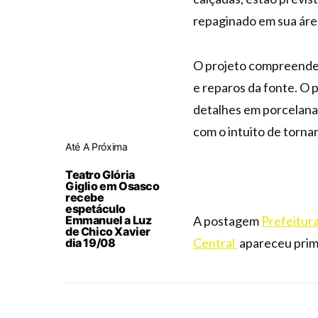
repaginado em sua ár
O projeto compreende r
e reparos da fonte. O 
detalhes em porcelanat
com o intuito de torna
Até A Próxima
Teatro Glória
Giglio em Osasco
recebe
espetáculo
Emmanuel a Luz
A postagem
Prefeitur
de Chico Xavier
Central
apareceu pri
dia 19/08