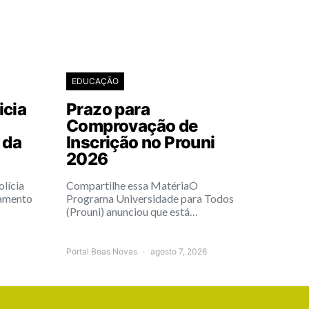
EDUCAÇÃO
icia
Prazo para
Comprovação de
 da
Inscrição no Prouni
2026
lícia
Compartilhe essa MatériaO
iamento
Programa Universidade para Todos
(Prouni) anunciou que está…
Portal Boas Novas
agosto 7, 2026