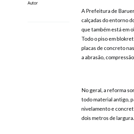
Autor
A Prefeitura de Baruer
calçadas do entorno d
que também está em ob
Todo o piso em blokret 
placas de concreto nas 
a abrasão, compressão 
No geral, a reforma s
todo material antigo, 
nivelamento e concret
dois metros de largura