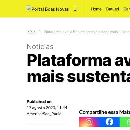
Home
Barueri
Car
Início
Plataforma avalia Barueri como a cidade mais sustent
Notícias
Plataforma av
mais sustentá
Published on
17 agosto 2023, 11:44
Compartilhe essa Maté
America/Sao_Paulo