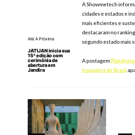
A Showmetech informa q
cidades e estados e in
mais eficientes e suste
destacaram no ranking:
Até A Próxima
segundo estado mais s
JATIJAN inicia sua
15ª edição com
cerimônia de
A postagem
Plataforma
abertura em
inovadora do Brasil
apa
Jandira