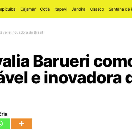
apicuiba
Cajamar
Cotia
Itapevi
Jandira
Osasco
Santana de 
ável e inovadora do Brasil
alia Barueri com
vel e inovadora d
ria