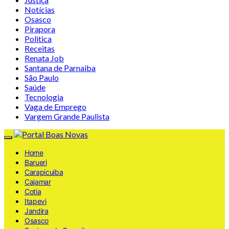
Notícias
Osasco
Pirapora
Politica
Receitas
Renata Job
Santana de Parnaiba
São Paulo
Saúde
Tecnologia
Vaga de Emprego
Vargem Grande Paulista
Home
Barueri
Carapicuiba
Cajamar
Cotia
Itapevi
Jandira
Osasco