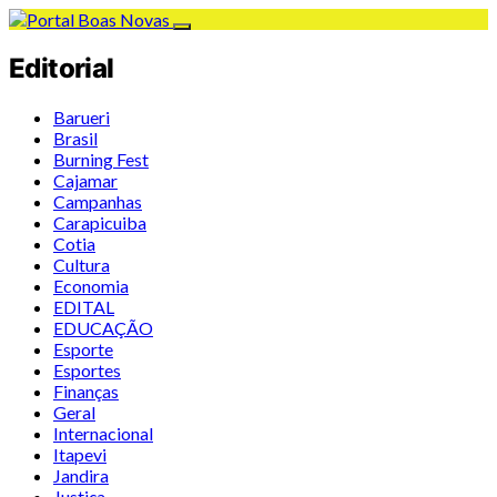
Editorial
Barueri
Brasil
Burning Fest
Cajamar
Campanhas
Carapicuiba
Cotia
Cultura
Economia
EDITAL
EDUCAÇÃO
Esporte
Esportes
Finanças
Geral
Internacional
Itapevi
Jandira
Justiça