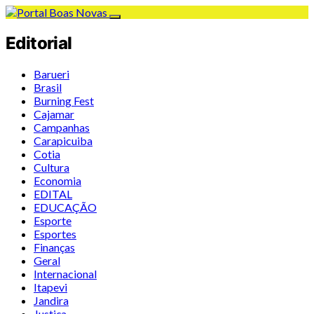
Editorial
Barueri
Brasil
Burning Fest
Cajamar
Campanhas
Carapicuiba
Cotia
Cultura
Economia
EDITAL
EDUCAÇÃO
Esporte
Esportes
Finanças
Geral
Internacional
Itapevi
Jandira
Justiça