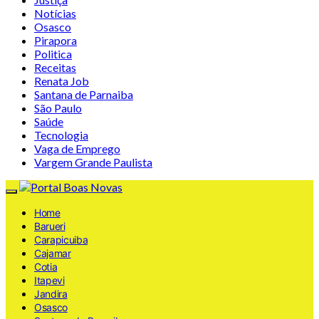
Notícias
Osasco
Pirapora
Politica
Receitas
Renata Job
Santana de Parnaiba
São Paulo
Saúde
Tecnologia
Vaga de Emprego
Vargem Grande Paulista
Home
Barueri
Carapicuiba
Cajamar
Cotia
Itapevi
Jandira
Osasco