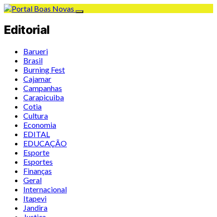
Editorial
Barueri
Brasil
Burning Fest
Cajamar
Campanhas
Carapicuiba
Cotia
Cultura
Economia
EDITAL
EDUCAÇÃO
Esporte
Esportes
Finanças
Geral
Internacional
Itapevi
Jandira
Justiça