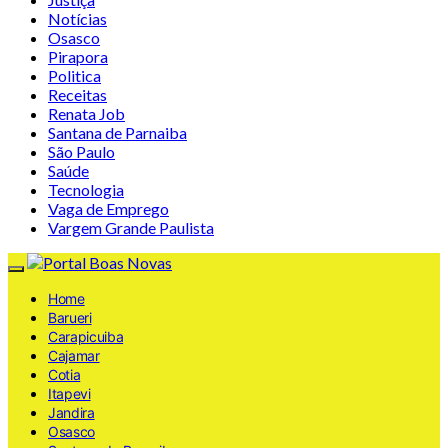
Notícias
Osasco
Pirapora
Politica
Receitas
Renata Job
Santana de Parnaiba
São Paulo
Saúde
Tecnologia
Vaga de Emprego
Vargem Grande Paulista
Home
Barueri
Carapicuiba
Cajamar
Cotia
Itapevi
Jandira
Osasco