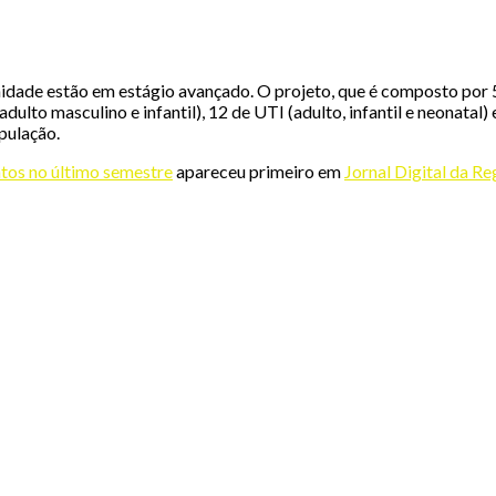
nidade estão em estágio avançado.
O projeto, que é composto por 5
adulto masculino e infantil), 12 de UTI (adulto, infantil e neonata
pulação.
ntos no último semestre
apareceu primeiro em
Jornal Digital da R