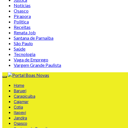
Notícias
Osasco
Pirapora
Politica
Receitas
Renata Job
Santana de Parnaiba
São Paulo
Saúde
Tecnologia
Vaga de Emprego
Vargem Grande Paulista
Home
Barueri
Carapicuiba
Cajamar
Cotia
Itapevi
Jandira
Osasco