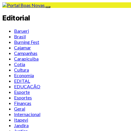
Editorial
Barueri
Brasil
Burning Fest
Cajamar
Campanhas
Carapicuiba
Cotia
Cultura
Economia
EDITAL
EDUCAÇÃO
Esporte
Esportes
Finanças
Geral
Internacional
Itapevi
Jandira
Justiça