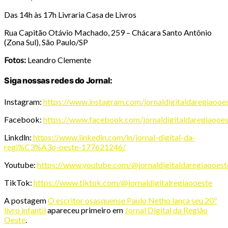
Das 14h às 17h Livraria Casa de Livros
Rua Capitão Otávio Machado, 259 – Chácara Santo Antônio
(Zona Sul), São Paulo/SP
Fotos:
Leandro Clemente
Siga nossas redes do Jornal:
Instagram:
https://www.instagram.com/jornaldigitaldaregiaooe
Facebook:
https://www.facebook.com/jornaldigitaldaregiaooe
Linkdln:
https://www.linkedin.com/in/jornal-digital-da-
regi%C3%A3o-oeste-177621246/
Youtube:
https://www.youtube.com/@jornaldigitaldaregiaooest
TikTok:
https://www.tiktok.com/@jornaldigitalregiaooeste
A postagem
O escritor osasquense Paulo Netho lança seu 20º
livro infantil
apareceu primeiro em
Jornal Digital da Região
Oeste
.