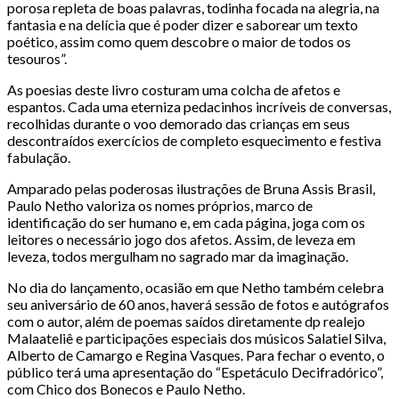
porosa repleta de boas palavras, todinha focada na alegria, na
fantasia e na delícia que é poder dizer e saborear um texto
poético, assim como quem descobre o maior de todos os
tesouros”.
As poesias deste livro costuram uma colcha de afetos e
espantos. Cada uma eterniza pedacinhos incríveis de conversas,
recolhidas durante o voo demorado das crianças em seus
descontraídos exercícios de completo esquecimento e festiva
fabulação.
Amparado pelas poderosas ilustrações de Bruna Assis Brasil,
Paulo Netho valoriza os nomes próprios, marco de
identificação do ser humano e, em cada página, joga com os
leitores o necessário jogo dos afetos. Assim, de leveza em
leveza, todos mergulham no sagrado mar da imaginação.
No dia do lançamento, ocasião em que Netho também celebra
seu aniversário de 60 anos, haverá sessão de fotos e autógrafos
com o autor, além de poemas saídos diretamente dp realejo
Malaateliê e participações especiais dos músicos Salatiel Silva,
Alberto de Camargo e Regina Vasques. Para fechar o evento, o
público terá uma apresentação do “Espetáculo Decifradórico”,
com Chico dos Bonecos e Paulo Netho.