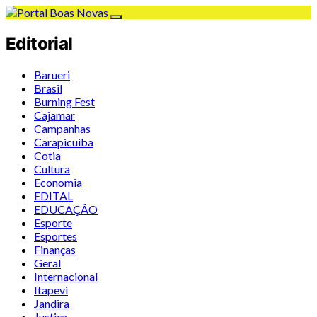
Editorial
Barueri
Brasil
Burning Fest
Cajamar
Campanhas
Carapicuiba
Cotia
Cultura
Economia
EDITAL
EDUCAÇÃO
Esporte
Esportes
Finanças
Geral
Internacional
Itapevi
Jandira
Justiça