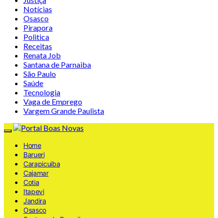
Notícias
Osasco
Pirapora
Politica
Receitas
Renata Job
Santana de Parnaiba
São Paulo
Saúde
Tecnologia
Vaga de Emprego
Vargem Grande Paulista
Home
Barueri
Carapicuiba
Cajamar
Cotia
Itapevi
Jandira
Osasco