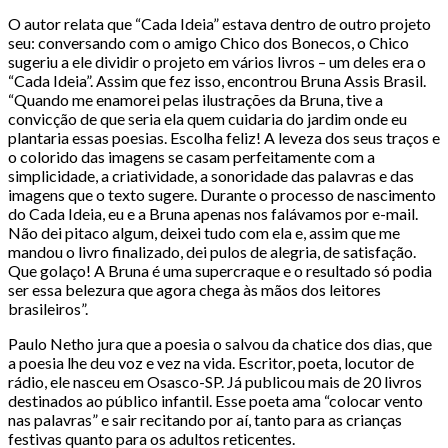
O autor relata que “Cada Ideia” estava dentro de outro projeto
seu: conversando com o amigo Chico dos Bonecos, o Chico
sugeriu a ele dividir o projeto em vários livros – um deles era o
“Cada Ideia”. Assim que fez isso, encontrou Bruna Assis Brasil.
“Quando me enamorei pelas ilustrações da Bruna, tive a
convicção de que seria ela quem cuidaria do jardim onde eu
plantaria essas poesias. Escolha feliz! A leveza dos seus traços e
o colorido das imagens se casam perfeitamente com a
simplicidade, a criatividade, a sonoridade das palavras e das
imagens que o texto sugere. Durante o processo de nascimento
do Cada Ideia, eu e a Bruna apenas nos falávamos por e-mail.
Não dei pitaco algum, deixei tudo com ela e, assim que me
mandou o livro finalizado, dei pulos de alegria, de satisfação.
Que golaço! A Bruna é uma supercraque e o resultado só podia
ser essa belezura que agora chega às mãos dos leitores
brasileiros”.
Paulo Netho jura que a poesia o salvou da chatice dos dias, que
a poesia lhe deu voz e vez na vida. Escritor, poeta, locutor de
rádio, ele nasceu em Osasco-SP. Já publicou mais de 20 livros
destinados ao público infantil. Esse poeta ama “colocar vento
nas palavras” e sair recitando por aí, tanto para as crianças
festivas quanto para os adultos reticentes.