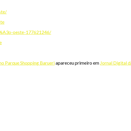
ste/
ste
%C3%A3o-oeste-177621246/
e
 no Parque Shopping Barueri
apareceu primeiro em
Jornal Digital 