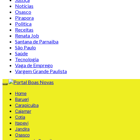
Notícias
Osasco
Pirapora
Politica
Receitas
Renata Job
Santana de Parnaiba
São Paulo
Saúde
Tecnologia
Vaga de Emprego
Vargem Grande Paulista
Home
Barueri
Carapicuiba
Cajamar
Cotia
Itapevi
Jandira
Osasco