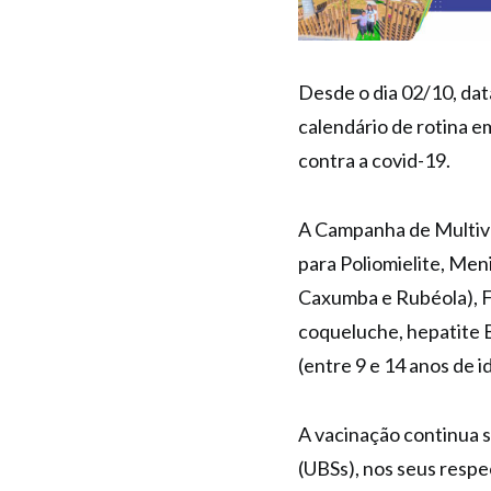
Desde o dia 02/10, dat
calendário de rotina e
contra a covid-19.
A Campanha de Multivac
para Poliomielite, Men
Caxumba e Rubéola), Fe
coqueluche, hepatite B
(entre 9 e 14 anos de 
A vacinação continua 
(UBSs), nos seus resp