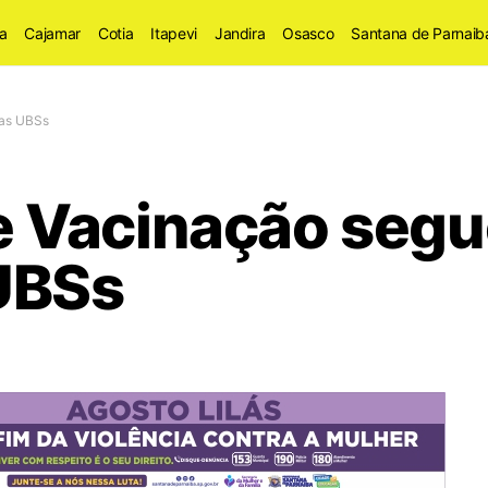
a
Cajamar
Cotia
Itapevi
Jandira
Osasco
Santana de Parnaib
s as UBSs
Vacinação segue
 UBSs