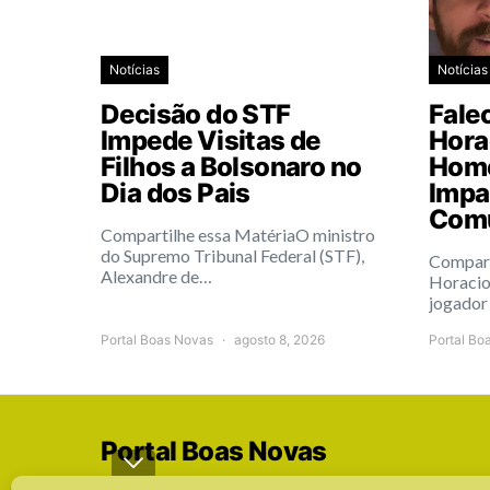
Notícias
Notícias
Decisão do STF
Fale
Impede Visitas de
Hora
Filhos a Bolsonaro no
Home
Dia dos Pais
Impa
Com
Compartilhe essa MatériaO ministro
do Supremo Tribunal Federal (STF),
Compart
Alexandre de…
Horacio
jogador
Portal Boas Novas
agosto 8, 2026
Portal Bo
Portal Boas Novas