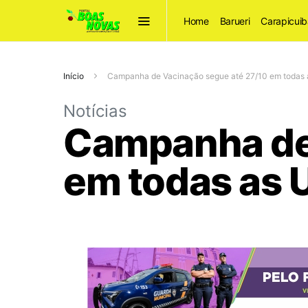
Home
Barueri
Carapicuib
Início
Campanha de Vacinação segue até 27/10 em toda
Notícias
Campanha de 
em todas as