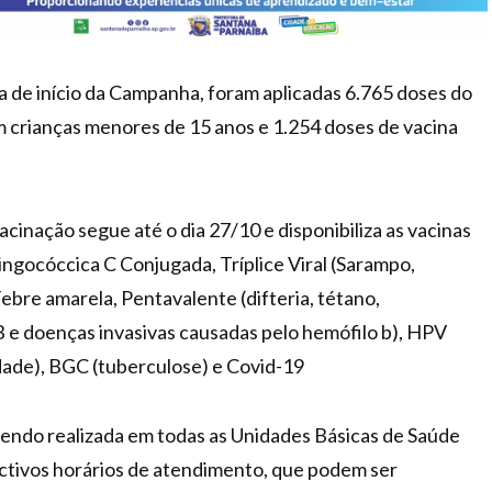
a de início da Campanha, foram aplicadas 6.765 doses do
m crianças menores de 15 anos e 1.254 doses de vacina
inação segue até o dia 27/10 e disponibiliza as vacinas
ingocóccica C Conjugada, Tríplice Viral (Sarampo,
bre amarela, Pentavalente (difteria, tétano,
 e doenças invasivas causadas pelo hemófilo b), HPV
idade), BGC (tuberculose) e Covid-19
sendo realizada em todas as Unidades Básicas de Saúde
ectivos horários de atendimento, que podem ser