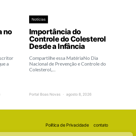
Notícias
a no
Importância do
Controle do Colesterol
Desde a Infância
scritor
Compartilhe essa MatériaNo Dia
que a
Nacional de Prevenção e Controle do
Colesterol,…
6
Portal Boas Novas
agosto 8, 2026
Política de Privacidade
contato