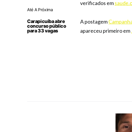
verificados em
saude.o
Até A Próxima
Carapicuíba abre
A postagem
Campanha 
concurso público
apareceu primeiro em
para 33 vagas