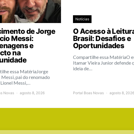
Notícias
cimento de Jorge
O Acesso à Leitur
cio Messi:
Brasil: Desafios e
nagens e
Oportunidades
cto na
Compartilhe essa MatériaO e
unidade
Itamar Vieira Junior defende 
ideia de…
ilhe essa MatériaJorge
 Messi, pai do renomado
 Lionel Messi,…
as Novas
agosto 8, 2026
Portal Boas Novas
agosto 8, 202